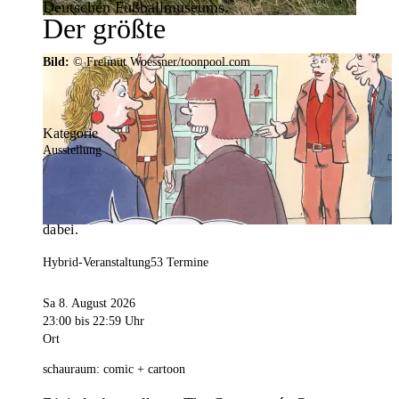
Deutschen Fußballmuseums.
Der größte
Veranstaltungskalender der
Bild:
© Freimut Woessner/toonpool.com
Region
Kategorie
Ausstellung
Mit weit über 4.000 Terminen ist der
Veranstaltungskalender der Stadt Dortmund der
umfangreichste der Region. Hier ist für alle was
dabei.
Hybrid-Veranstaltung
53 Termine
Sa 8. August 2026
23:00
bis 22:59 Uhr
Ort
schauraum: comic + cartoon