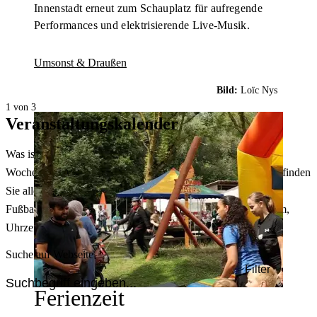
Innenstadt erneut zum Schauplatz für aufregende
Performances und elektrisierende Live-Musik.
Umsonst & Draußen
Bild:
Loïc Nys
1 von 3
Veranstaltungskalender
Was ist heute in Dortmund los? Welche Konzerte gibt es am
Wochenende? Im größten Veranstaltungskalender Dortmunds finden
Sie alle Events – von der Stadt- oder Museumsführung übers
Fußballspiel bis zum Flohmarkt. Sie können dabei nach Datum,
Uhrzeit, Ort oder Art der Veranstaltung auswählen. Viel Spaß!
Suche auf Webseite
Filter
Ferienzeit