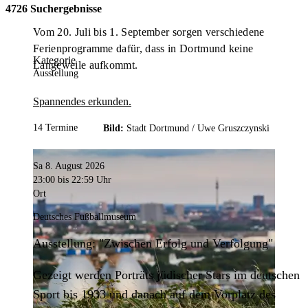
4726 Suchergebnisse
Vom 20. Juli bis 1. September sorgen verschiedene
Ferienprogramme dafür, dass in Dortmund keine
Kategorie
Langeweile aufkommt.
Ausstellung
Spannendes erkunden.
14 Termine
Bild:
Stadt Dortmund /
Uwe Gruszczynski
Sa 8. August 2026
23:00
bis 22:59 Uhr
Ort
Deutsches Fußballmuseum
Ausstellung: "Zwischen Erfolg und Verfolgung"
Gezeigt werden Porträts jüdischer Stars im deutschen
Sport bis 1933 und danach auf dem Vorplatz des