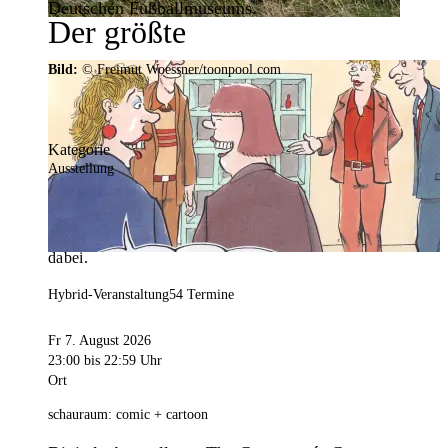
Deutschen Fußballmuseums.
Der größte
Veranstaltungskalender der
Bild:
© Freimut Woessner/toonpool.com
Region
Kategorie
Ausstellung
Mit weit über 4.000 Terminen ist der
Veranstaltungskalender der Stadt Dortmund der
umfangreichste der Region. Hier ist für alle was
dabei.
Hybrid-Veranstaltung
54 Termine
Fr 7. August 2026
23:00
bis 22:59 Uhr
Ort
schauraum: comic + cartoon