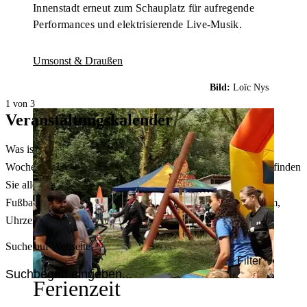
Innenstadt erneut zum Schauplatz für aufregende
Performances und elektrisierende Live-Musik.
Umsonst & Draußen
Bild:
Loïc Nys
1 von 3
Veranstaltungskalender
Was ist heute in Dortmund los? Welche Konzerte gibt es am
Wochenende? Im größten Veranstaltungskalender Dortmunds finden
Sie alle Events – von der Stadt- oder Museumsführung übers
Fußballspiel bis zum Flohmarkt. Sie können dabei nach Datum,
Uhrzeit, Ort oder Art der Veranstaltung auswählen. Viel Spaß!
Suche auf Webseite
Filter
Ferienzeit