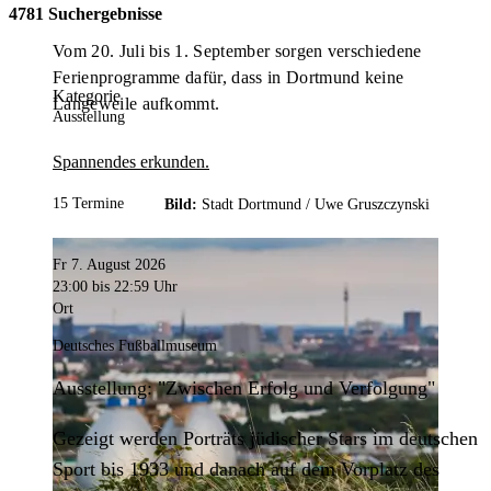
4781 Suchergebnisse
Vom 20. Juli bis 1. September sorgen verschiedene
Ferienprogramme dafür, dass in Dortmund keine
Kategorie
Langeweile aufkommt.
Ausstellung
Spannendes erkunden.
15 Termine
Bild:
Stadt Dortmund /
Uwe Gruszczynski
Fr 7. August 2026
23:00
bis 22:59 Uhr
Ort
Deutsches Fußballmuseum
Ausstellung: "Zwischen Erfolg und Verfolgung"
Gezeigt werden Porträts jüdischer Stars im deutschen
Sport bis 1933 und danach auf dem Vorplatz des