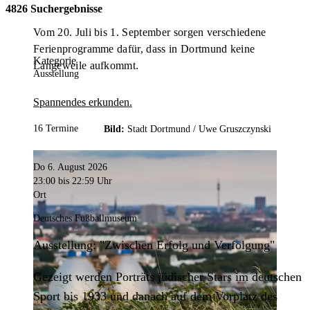
4826 Suchergebnisse
Vom 20. Juli bis 1. September sorgen verschiedene
Ferienprogramme dafür, dass in Dortmund keine
Kategorie
Langeweile aufkommt.
Ausstellung
Spannendes erkunden.
16 Termine
Bild:
Stadt Dortmund /
Uwe Gruszczynski
Do 6. August 2026
23:00
bis 22:59 Uhr
Ort
Deutsches Fußballmuseum
Ausstellung: "Zwischen Erfolg und Verfolgung"
Gezeigt werden Porträts jüdischer Stars im deutschen
Sport bis 1933 und danach auf dem Vorplatz des