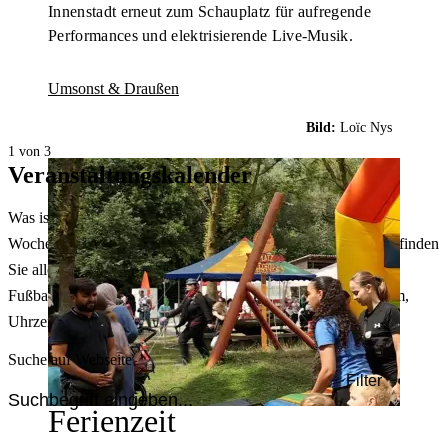
Innenstadt erneut zum Schauplatz für aufregende
Performances und elektrisierende Live-Musik.
Umsonst & Draußen
Bild:
Loïc Nys
1 von 3
Veranstaltungskalender
Was ist heute in Dortmund los? Welche Konzerte gibt es am
Wochenende? Im größten Veranstaltungskalender Dortmunds finden
Sie alle Events – von der Stadt- oder Museumsführung übers
Fußballspiel bis zum Flohmarkt. Sie können dabei nach Datum,
Uhrzeit, Ort oder Art der Veranstaltung auswählen. Viel Spaß!
Suche auf Webseite
Filter
Ferienzeit