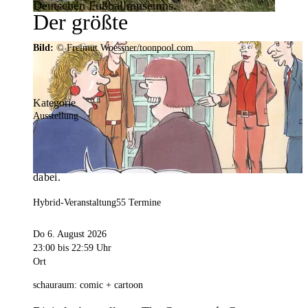
Deutschen Fußballmuseums.
Der größte
Veranstaltungskalender der
Bild:
© Freimut Woessner/toonpool.com
Region
Kategorie
Ausstellung
Mit weit über 4.000 Terminen ist der
Veranstaltungskalender der Stadt Dortmund der
umfangreichste der Region. Hier ist für alle was
dabei.
Hybrid-Veranstaltung
55 Termine
Do 6. August 2026
23:00
bis 22:59 Uhr
Ort
schauraum: comic + cartoon