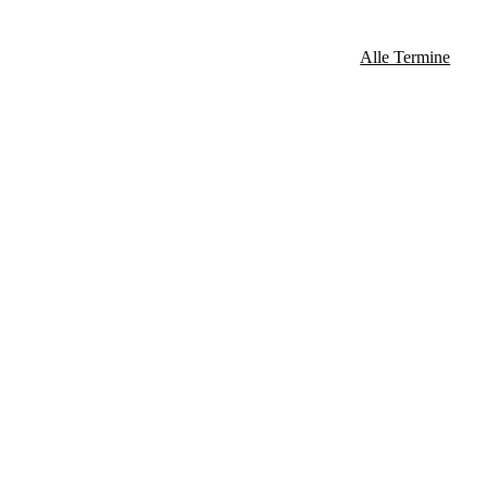
Alle Termine
rt sich die Öffnungszeit des
ußer montags), Christi Himmelfahrt,
Oktober (außer montags),
(außer montags)