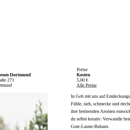
Preise
seum Dortmund
Kosten
raße 271
5,00 €
rtmund
Alle Preise
In Geh mit uns auf Entdeckungsr
Fühle, sieh, schmecke und riec
ihre betörenden Aromen entwic
du selbst kreativ: Verwandle he
Gute-Laune-Balsam.