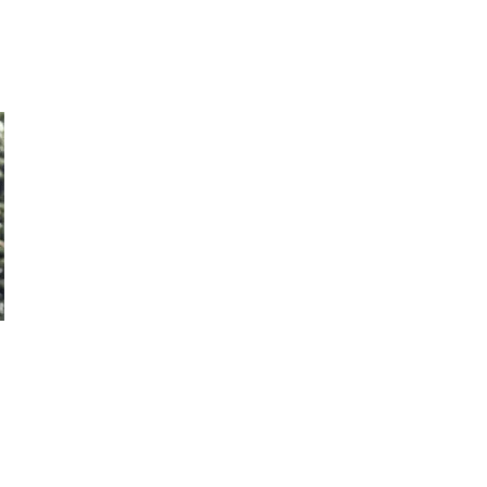
Sonntag
10:00 Uhr
bis
18:00 Uhr
An Tagen, an denen Vorträge stattfinden, verlänge
Museums bis 19:00 Uhr.
An folgenden Feiertagen geöffnet:
Karfreitag, Ostersonntag, Ostermontag, 1. Mai (a
Pfingstsonntag, Pfingstmontag, Fronleichnam, 3. 
Allerheiligen (außer montags), 2. Weihnachtstag 
An folgenden Feiertagen geschlossen:
Heiligabend, 1. Weihnachtstag, Silvester, Neujahr