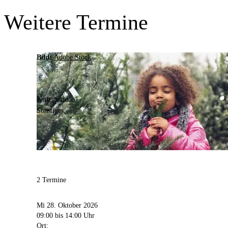
Facebook
Naturmuseum auf Google Maps
Weitere Termine
Virtueller Rundgang bei Google
Bild:
Adobe Stock
Kategorie:
Sonstiges
Anschrift
2 Termine
Münsterstraße
271
Mi 28. Oktober 2026
44145
Dortmund
09:00
bis 14:00 Uhr
Ort: