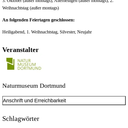
3. Oktober (außer montags), Allerheiligen (außer montags), 2.
Weihnachtstag (außer montags)
An folgenden Feiertagen geschlossen:
Heiligabend, 1. Weihnachtstag, Silvester, Neujahr
Veranstalter
Naturmuseum Dortmund
Anschrift und Erreichbarkeit
Kontakt anzeigen
Anschrift
Schlagwörter
Münsterstraße
271