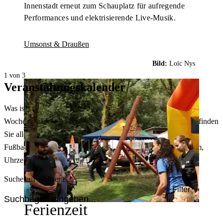
Innenstadt erneut zum Schauplatz für aufregende
Performances und elektrisierende Live-Musik.
Umsonst & Draußen
Bild:
Loïc Nys
1 von 3
Veranstaltungskalender
Was ist heute in Dortmund los? Welche Konzerte gibt es am
Wochenende? Im größten Veranstaltungskalender Dortmunds finden
Sie alle Events – von der Stadt- oder Museumsführung übers
Fußballspiel bis zum Flohmarkt. Sie können dabei nach Datum,
Uhrzeit, Ort oder Art der Veranstaltung auswählen. Viel Spaß!
Suche auf Webseite
Filter
Ferienzeit