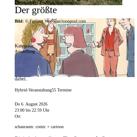
Deutschen Fußballmuseums.
Der größte
Veranstaltungskalender der
Bild:
© Freimut Woessner/toonpool.com
Region
Kategorie
Ausstellung
Mit weit über 4.000 Terminen ist der
Veranstaltungskalender der Stadt Dortmund der
umfangreichste der Region. Hier ist für alle was
dabei.
Hybrid-Veranstaltung
55 Termine
Do 6. August 2026
23:00
bis 22:59 Uhr
Ort
schauraum: comic + cartoon