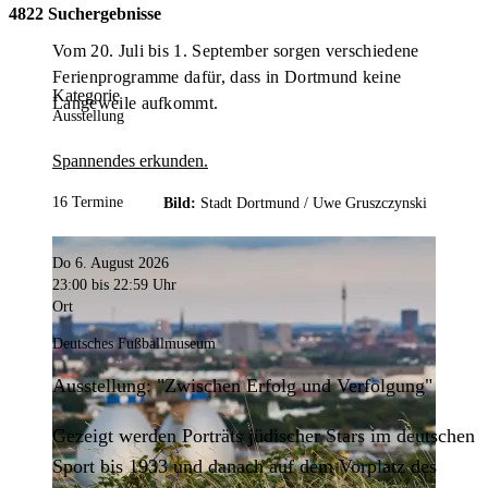
4822 Suchergebnisse
Vom 20. Juli bis 1. September sorgen verschiedene
Ferienprogramme dafür, dass in Dortmund keine
Kategorie
Langeweile aufkommt.
Ausstellung
Spannendes erkunden.
16 Termine
Bild:
Stadt Dortmund /
Uwe Gruszczynski
Do 6. August 2026
23:00
bis 22:59 Uhr
Ort
Deutsches Fußballmuseum
Ausstellung: "Zwischen Erfolg und Verfolgung"
Gezeigt werden Porträts jüdischer Stars im deutschen
Sport bis 1933 und danach auf dem Vorplatz des