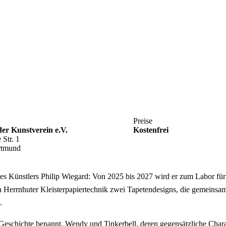
Preise
r Kunstverein e.V.
Kostenfrei
 Str. 1
rtmund
des Künstlers Philip Wiegard: Von 2025 bis 2027 wird er zum Labor für 
n Herrnhuter Kleisterpapiertechnik zwei Tapetendesigns, die gemeins
.
Geschichte benannt, Wendy und Tinkerbell, deren gegensätzliche Char