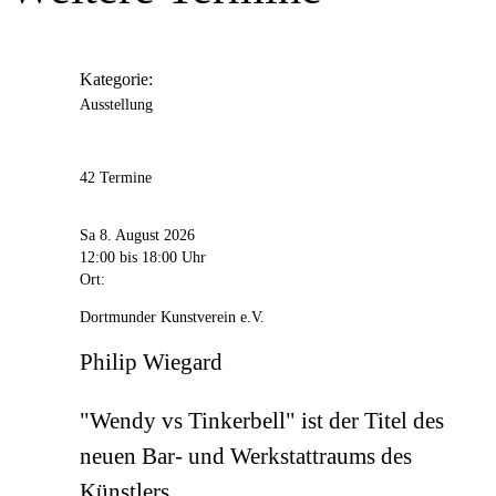
Anschrift
Rheinische Str.
1
44137
Dortmund
Kategorie:
Ausstellung
42 Termine
Sa 8. August 2026
12:00
bis 18:00 Uhr
Ort:
Dortmunder Kunstverein e.V.
Philip Wiegard
"Wendy vs Tinkerbell" ist der Titel des
neuen Bar- und Werkstattraums des
Künstlers