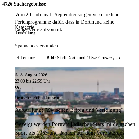
4726 Suchergebnisse
Vom 20. Juli bis 1. September sorgen verschiedene
Ferienprogramme dafür, dass in Dortmund keine
Kategorie
Langeweile aufkommt.
Ausstellung
Spannendes erkunden.
14 Termine
Bild:
Stadt Dortmund /
Uwe Gruszczynski
Sa 8. August 2026
23:00
bis 22:59 Uhr
Ort
Deutsches Fußballmuseum
Ausstellung: "Zwischen Erfolg und Verfolgung"
Gezeigt werden Porträts jüdischer Stars im deutschen
Sport bis 1933 und danach auf dem Vorplatz des