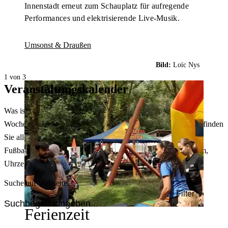
Innenstadt erneut zum Schauplatz für aufregende
Performances und elektrisierende Live-Musik.
Umsonst & Draußen
Bild:
Loïc Nys
1 von 3
Veranstaltungskalender
Was ist heute in Dortmund los? Welche Konzerte gibt es am
Wochenende? Im größten Veranstaltungskalender Dortmunds finden
Sie alle Events – von der Stadt- oder Museumsführung übers
Fußballspiel bis zum Flohmarkt. Sie können dabei nach Datum,
Uhrzeit, Ort oder Art der Veranstaltung auswählen. Viel Spaß!
Suche auf Webseite
Filter
Ferienzeit