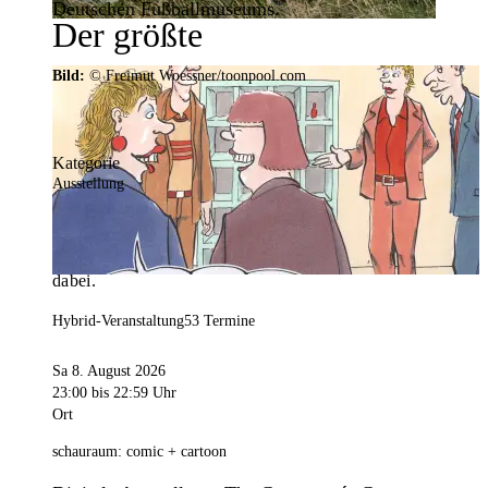
Deutschen Fußballmuseums.
Der größte
Veranstaltungskalender der
Bild:
© Freimut Woessner/toonpool.com
Region
Kategorie
Ausstellung
Mit weit über 4.000 Terminen ist der
Veranstaltungskalender der Stadt Dortmund der
umfangreichste der Region. Hier ist für alle was
dabei.
Hybrid-Veranstaltung
53 Termine
Sa 8. August 2026
23:00
bis 22:59 Uhr
Ort
schauraum: comic + cartoon