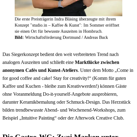
Die erste Preisträgerin Indra Bläsing überzeugte mit ihrem
Konzept "studio.in – Kaffee & Kunst": Im Sommer eröffnet
sie einen Ort für bewusste Auszeiten in Hombruch.
Bild:
Wirtschaftsförderung Dortmund / Andreas Buck
Das Siegerkonzept bedient den weit verbreiteten Trend nach
analogen Auszeiten und schließt eine
Marktlücke zwischen
anonymen Cafés und Kunst-Ateliers
. Unter dem Motto „Come in
for good coffee and cake! Stay for creativity!“ (Komm für guten
Kaffee und Kuchen - bleibe zum Kreativwerden!) können Gäste
ohne Voranmeldung Do-it-yourself-Angebote ausprobieren,
darunter Keramikbemalung oder Schmuck-Design. Das Herzstück
bilden trendbewusste Abend- und Wochenend-Workshops, zum
Beispiel „Intuitive Painting“ oder der Afterwork Creative Club.
Die Gastro-WG: Zwei Marken unter