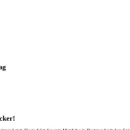
ag
cker!