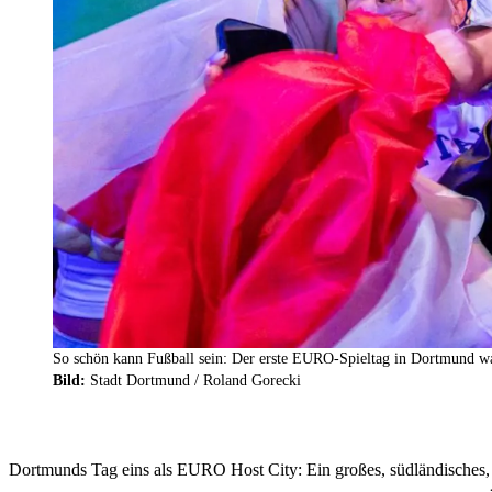
So schön kann Fußball sein: Der erste EURO-Spieltag in Dortmund wa
Bild:
Stadt Dortmund / Roland Gorecki
Dortmunds Tag eins als EURO Host City: Ein großes, südländisches, t