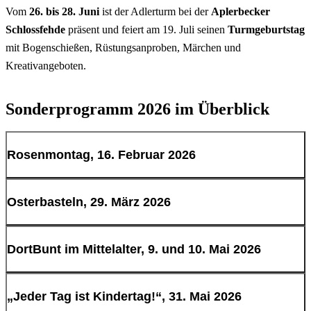
Vom
26. bis 28. Juni
ist der Adlerturm bei der
Aplerbecker
Schlossfehde
präsent und feiert am 19. Juli seinen
Turmgeburtstag
mit Bogenschießen, Rüstungsanproben, Märchen und
Kreativangeboten.
Sonderprogramm 2026 im Überblick
Rosenmontag, 16. Februar 2026
Von 11 bis 15 Uhr lädt der
Workshop
Osterbasteln, 29. März 2026
Rosenmontags-Maskenbasteln
zum kreativen Gestalten kurz vor
dem Rosenmontagszug ein. Der
Rosenmontagsumzug
zieht ab
Von 11 bis 16 Uhr kann man in der offenen Oster-Bastelwerkstatt
DortBunt im Mittelalter, 9. und 10. Mai 2026
etwa 15:30 Uhr direkt am Adlerturm vorbei. Der Turm bleibt bis 16
Dekorationen für die Feiertage gestalten.
Uhr geöffnet, Toiletten und Wickeltisch stehen zur Verfügung.
Ein zweitägiges Mittelalterfest auf dem Günter-Samtlebe-Platz bietet
„Jeder Tag ist Kindertag!“, 31. Mai 2026
jeweils von 11 bis 17 Uhr Mitmachaktionen, Spiele, Bastelangebote