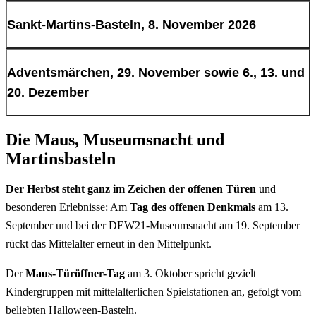
Von 11 bis 16 Uhr entstehen in der offenen Bastelwerkstatt
Sankt-Martins-Basteln, 8. November 2026
schaurig-schöne Dekorationen und Masken.
Von 12 bis 16:30 Uhr werden gemeinsam Laternen gebastelt.
Adventsmärchen, 29. November sowie 6., 13. und
20. Dezember
Die Maus, Museumsnacht und
An jedem Adventssonntag lädt Dame Charlotte von Aschenberg
von 11:15 bis 12 Uhr zu interaktiven Märchenrunden in
Martinsbasteln
stimmungsvoller Atmosphäre ein.
Der Herbst steht ganz im Zeichen der offenen Türen
und
besonderen Erlebnisse: Am
Tag des offenen Denkmals
am 13.
September und bei der DEW21-Museumsnacht am 19. September
rückt das Mittelalter erneut in den Mittelpunkt.
Der
Maus-Türöffner-Tag
am 3. Oktober spricht gezielt
Kindergruppen mit mittelalterlichen Spielstationen an, gefolgt vom
beliebten
Halloween
-Basteln.