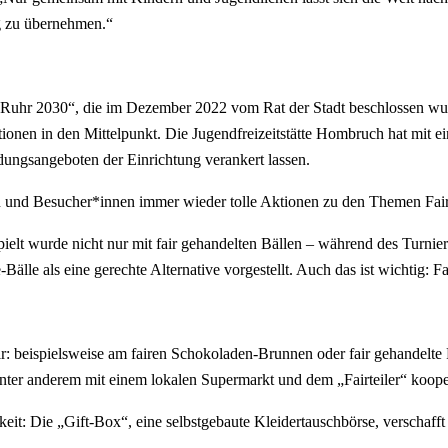
g zu übernehmen.“
ole Ruhr 2030“, die im Dezember 2022 vom Rat der Stadt beschlossen 
tionen in den Mittelpunkt. Die Jugendfreizeitstätte Hombruch hat mit ei
dungsangeboten der Einrichtung verankert lassen.
 und Besucher*innen immer wieder tolle Aktionen zu den Themen Fairer
ielt wurde nicht nur mit fair gehandelten Bällen – während des Turni
Bälle als eine gerechte Alternative vorgestellt. Auch das ist wichtig: 
air: beispielsweise am fairen Schokoladen-Brunnen oder fair gehandel
ter anderem mit einem lokalen Supermarkt und dem „Fairteiler“ kooper
keit: Die „Gift-Box“, eine selbstgebaute Kleidertauschbörse, verschaff