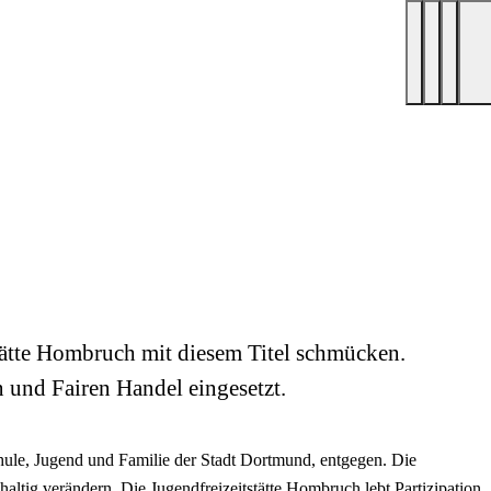
stätte Hombruch mit diesem Titel schmücken.
n und Fairen Handel eingesetzt.
ule, Jugend und Familie der Stadt Dortmund, entgegen. Die
altig verändern. Die Jugendfreizeitstätte Hombruch lebt Partizipation