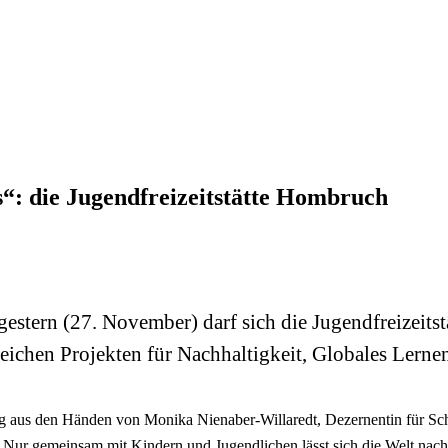
“: die Jugendfreizeitstätte Hombruch
 gestern (27. November) darf sich die Jugendfreizeit
reichen Projekten für Nachhaltigkeit, Globales Lerne
 aus den Händen von Monika Nienaber-Willaredt, Dezernentin für Sch
 „Nur gemeinsam mit Kindern und Jugendlichen lässt sich die Welt nachh