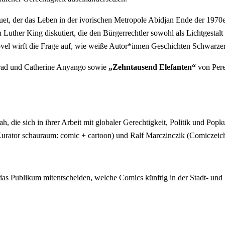
t, der das Leben in der ivorischen Metropole Abidjan Ende der 1970e
uther King diskutiert, die den Bürgerrechtler sowohl als Lichtgestalt 
el wirft die Frage auf, wie weiße Autor*innen Geschichten Schwarzer
ad und Catherine Anyango sowie
„Zehntausend Elefanten“
von Pere
, die sich in ihrer Arbeit mit globaler Gerechtigkeit, Politik und Popk
Kurator schauraum: comic + cartoon) und Ralf Marczinczik (Comiczeich
h das Publikum mitentscheiden, welche Comics künftig in der Stadt- und