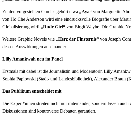
Zu den vorgestellten Comics gehört etwa
„Aya“
von Marguerite Aboue
von Ho Che Anderson wird eine eindrucksvolle Biografie über Martin L
Globalisierung wirft
„Rude Girl“
von Birgit Weyhe. Die Graphic Nov
Weitere Graphic Novels wie
„Herz der Finsternis“
von Joseph Conr
dessen Auswirkungen auseinander.
Lilly Amankwah neu im Panel
Erstmals mit dabei ist die Journalistin und Moderatorin Lilly Amankwah
Sophia Paplowski (Stadt- und Landesbibliothek), Alexander Braun (
Das Publikum entscheidet mit
Die Expert*innen streiten nicht nur miteinander, sondern lassen auc
Diskussionen sind kontroverse Debatten garantiert.