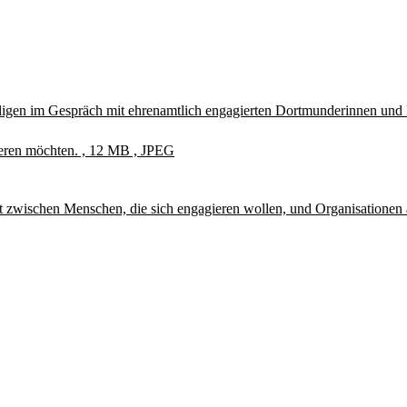
lligen im Gespräch mit ehrenamtlich engagierten Dortmunderinnen un
ieren möchten. , 12 MB , JPEG
t zwischen Menschen, die sich engagieren wollen, und Organisationen 