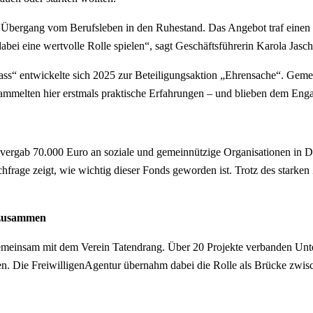
im Übergang vom Berufsleben in den Ruhestand. Das Angebot traf eine
abei eine wertvolle Rolle spielen“, sagt Geschäftsführerin Karola Jasc
ss“ entwickelte sich 2025 zur Beteiligungsaktion „Ehrensache“. Geme
sammelten hier erstmals praktische Erfahrungen – und blieben dem Eng
 vergab 70.000 Euro an soziale und gemeinnützige Organisationen in Dor
frage zeigt, wie wichtig dieser Fonds geworden ist. Trotz des starken 
 zusammen
emeinsam mit dem Verein Tatendrang. Über 20 Projekte verbanden Unte
n. Die FreiwilligenAgentur übernahm dabei die Rolle als Brücke zwisc