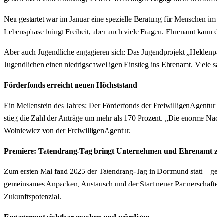
Neu gestartet war im Januar eine spezielle Beratung für Menschen 
Lebensphase bringt Freiheit, aber auch viele Fragen. Ehrenamt kann d
Aber auch Jugendliche engagieren sich: Das Jugendprojekt „Heldenpa
Jugendlichen einen niedrigschwelligen Einstieg ins Ehrenamt. Viele 
Förderfonds erreicht neuen Höchststand
Ein Meilenstein des Jahres: Der Förderfonds der FreiwilligenAgentur
stieg die Zahl der Anträge um mehr als 170 Prozent. „Die enorme Nach
Wolniewicz von der FreiwilligenAgentur.
Premiere: Tatendrang-Tag bringt Unternehmen und Ehrenamt
Zum ersten Mal fand 2025 der Tatendrang-Tag in Dortmund statt – g
gemeinsames Anpacken, Austausch und der Start neuer Partnerschafte
Zukunftspotenzial.
Engagement sichtbar machen und würdigen