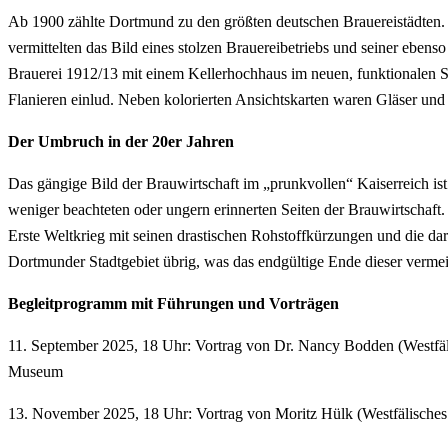
Ab 1900 zählte Dortmund zu den größten deutschen Brauerei­städten. 
vermittelten das Bild eines stolzen Brauereibetriebs und seiner eben
Brauerei 1912/13 mit einem Kellerhochhaus im neuen, funktionalen St
Flanieren einlud. Neben kolorierten Ansichtskarten waren Gläser un
Der Umbruch in der 20er Jahren
Das gängige Bild der Brauwirtschaft im „prunkvollen“ Kaiserreich ist
weniger beachteten oder ungern erinnerten Seiten der Brauwirtschaft
Erste Weltkrieg mit seinen drastischen Rohstoffkürzungen und die da
Dortmunder Stadtgebiet übrig, was das endgültige Ende dieser vermein
Begleitprogramm mit Führungen und Vorträgen
11. September 2025, 18 Uhr: Vortrag von Dr. Nancy Bodden (Westfäl
Museum
13. November 2025, 18 Uhr: Vortrag von Moritz Hülk (Westfälische