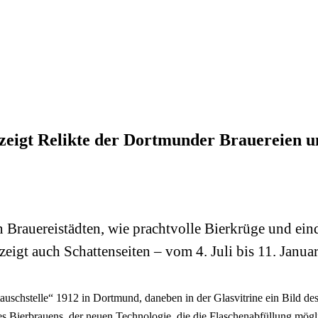
eigt Relikte der Dortmunder Brauereien 
Brauereistädten, wie prachtvolle Bierkrüge und eind
zeigt auch Schattenseiten – vom 4. Juli bis 11. Ja
stauschstelle“ 1912 in Dortmund, daneben in der Glasvitrine ein Bild de
des Bierbrauens, der neuen Technologie, die die Flaschenabfüllung mög