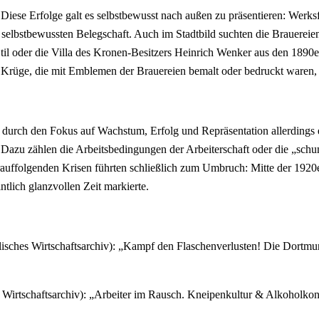
Diese Erfolge galt es selbstbewusst nach außen zu präsentieren: Werks
so selbstbewussten Belegschaft. Auch im Stadtbild suchten die Brauerei
il oder die Villa des Kronen-Besitzers Heinrich Wenker aus den 1890e
d Krüge, die mit Emblemen der Brauereien bemalt oder bedruckt waren,
 durch den Fokus auf Wachstum, Erfolg und Repräsentation allerdings ei
. Dazu zählen die Arbeitsbedingungen der Arbeiterschaft oder die „sch
rauffolgenden Krisen führten schließlich zum Umbruch: Mitte der 1920e
tlich glanzvollen Zeit markierte.
isches Wirtschaftsarchiv): „Kampf den Flaschenverlusten! Die Dortmu
s Wirtschaftsarchiv): „Arbeiter im Rausch. Kneipenkultur & Alkoho