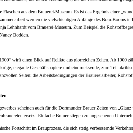
 Flaschen aus dem Brauerei-Museum. Es ist das Ergebnis einer „wunde
mmenarbeit werden die vielschichtigen Anfänge des Brau-Booms in Dor
t Svenja Lehnhardt vom Brauerei-Museum. Zum Beispiel die Rohstoffbeg
. Nancy Bodden.
00“ wirft einen Blick auf Relikte aus glorreichen Zeiten. Ab 1900 zä
rkrüge, elegante Geschäftspapiere und eindrucksvolle, zum Teil akribi
anzvollen Seiten: die Arbeitsbedingungen der Brauereiarbeiter, Rohsto
ten
ewerbes scheinen auch für die Dortmunder Brauer Zeiten von „Glanz un
brauereien ersetzt. Einfache Brauer stiegen zu angesehenen Unternehm
sche Fortschritt im Brau­­­prozess, die sich stetig verbessernde Verkeh