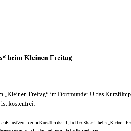
“ beim Kleinen Freitag
„Kleinen Freitag“ im Dortmunder U das Kurzfilmpr
st kostenfrei.
nKunstVerein zum Kurzfilmabend „In Her Shoes“ beim „Kleinen Freit
sieren gesellschaftliche und persönliche Perspektiven.