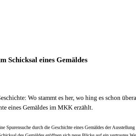
um Schicksal eines Gemäldes
hichte: Wo stammt es her, wo hing es schon überall
chte eines Gemäldes im MKK erzählt.
 eine Spurensuche durch die Geschichte eines Gemäldes der Ausstellu
hicksal des Gemäldes eröffnen sich neue Blicke auf ein vertrautes We