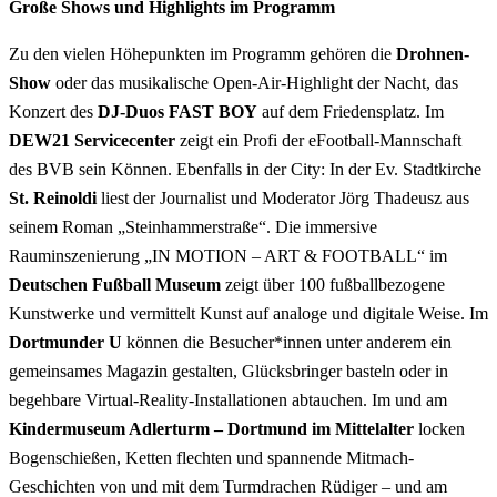
Große Shows und Highlights im Programm
Zu den vielen Höhepunkten im Programm gehören die
Drohnen-
Show
oder das musikalische Open-Air-Highlight der Nacht, das
Konzert des
DJ-Duos FAST BOY
auf dem Friedensplatz. Im
DEW21 Servicecenter
zeigt ein Profi der eFootball-Mannschaft
des BVB sein Können. Ebenfalls in der City: In der Ev. Stadtkirche
St. Reinoldi
liest der Journalist und Moderator Jörg Thadeusz aus
seinem Roman „Steinhammerstraße“. Die immersive
Rauminszenierung „IN MOTION – ART & FOOTBALL“ im
Deutschen Fußball Museum
zeigt über 100 fußballbezogene
Kunstwerke und vermittelt Kunst auf analoge und digitale Weise. Im
Dortmunder U
können die Besucher*innen unter anderem ein
gemeinsames Magazin gestalten, Glücksbringer basteln oder in
begehbare Virtual-Reality-Installationen abtauchen. Im und am
Kindermuseum Adlerturm
– Dortmund im Mittelalter
locken
Bogenschießen, Ketten flechten und spannende Mitmach-
Geschichten von und mit dem Turmdrachen Rüdiger – und am