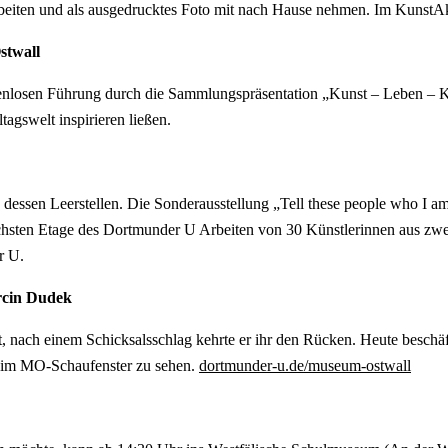
bearbeiten und als ausgedrucktes Foto mit nach Hause nehmen. Im Kun
stwall
nlosen Führung durch die Sammlungspräsentation „Kunst – Leben – Ku
tagswelt inspirieren ließen.
ssen Leerstellen. Die Sonderausstellung „Tell these people who I am
chsten Etage des Dortmunder U Arbeiten von 30 Künstlerinnen aus zwei
r U.
rcin Dudek
 nach einem Schicksalsschlag kehrte er ihr den Rücken. Heute beschäf
ng im MO-Schaufenster zu sehen.
dortmunder-u.de/museum-ostwall