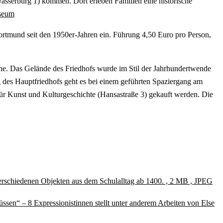
asserburg 1) kommen. Dort erleben Familien eine historische
seum
ortmund seit den 1950er-Jahren ein. Führung 4,50 Euro pro Person,
he. Das Gelände des Friedhofs wurde im Stil der Jahrhundertwende
 des Hauptfriedhofs geht es bei einem geführten Spaziergang am
ür Kunst und Kulturgeschichte (Hansastraße 3) gekauft werden. Die
verschiedenen Objekten aus dem Schulalltag ab 1400. , 2 MB , JPEG
sen“ – 8 Expressionistinnen stellt unter anderem Arbeiten von Else