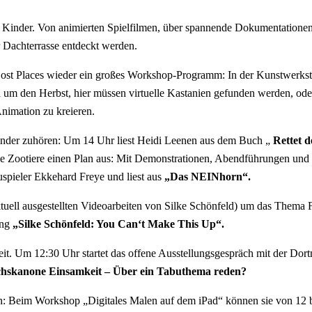
Kinder. Von animierten Spielfilmen, über spannende Dokumentationen b
 Dachterrasse entdeckt werden.
 Lost Places wieder ein großes Workshop-Programm: In der Kunstwerksta
 auch um den Herbst, hier müssen virtuelle Kastanien gefunden werden,
nimation zu kreieren.
Kinder zuhören: Um 14 Uhr liest Heidi Leenen aus dem Buch „
Rettet 
ie Zootiere einen Plan aus: Mit Demonstrationen, Abendführungen und
pieler Ekkehard Freye und liest aus
„Das NEINhorn“.
aktuell ausgestellten Videoarbeiten von Silke Schönfeld) um das Them
ung
„Silke Schönfeld: You Can‘t Make This Up“.
 Um 12:30 Uhr startet das offene Ausstellungsgespräch mit der Dortm
hskanone Einsamkeit – Über ein Tabuthema reden?
en: Beim Workshop „Digitales Malen auf dem iPad“ können sie von 12 