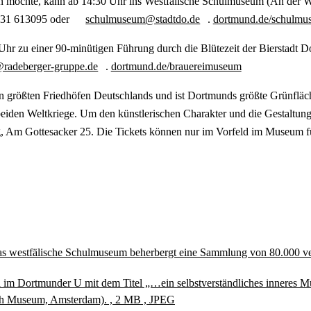
en möchte, kann ab 14:30 Uhr ins Westfälische Schulmuseum (An der W
 0231 613095 oder
schulmuseum@stadtdo.de
.
dortmund.de/schulmu
r zu einer 90-minütigen Führung durch die Blütezeit der Bierstadt D
radeberger-gruppe.de
.
dortmund.de/brauereimuseum
en größten Friedhöfen Deutschlands und ist Dortmunds größte Grünfläc
beiden Weltkriege. Um den künstlerischen Charakter und die Gestaltung
g, Am Gottesacker 25. Die Tickets können nur im Vorfeld im Museum f
 - das westfälische Schulmuseum beherbergt eine Sammlung von 80.000 
 im Dortmunder U mit dem Titel „…ein selbstverständliches inneres Müs
wish Museum, Amsterdam). , 2 MB , JPEG