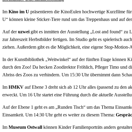
Im
Kino im U
präsentieren die KinoEulen hochwertige Kurzfilme für 
U“ können kleine Sticker-Tiere rund um das Treppenhaus und auf der
Auf der
uzwei
gibt es inmitten der Ausstellung „Lost and found“ zu
zur Jahreszeit Herbstbilder fertigen. Im Studio geht es spielerisch
ziehen. Außerdem gibt es die Möglichkeit, eine eigene Stop-Motion-A
In der Kunstbibliothek „Weitwinkel“ auf der fünften Etage können 
durch den Zoo! Da hecken Zoodirektor Fröhlich, Pfleger Timo und d
Abriss des Zoos zu verhindern. Um 15:30 Uhr übernimmt dann Schaus
Im
HMKV
auf Ebene 3 dreht sich ab 12 Uhr alles (passend zu den 
erweckt. Um 16 Uhr startet eine Führung durch die aktuelle Ausstell
Auf der Ebene 1 geht es am „Runden Tisch“ um das Thema Einsamkeit.
Einsamkeit. Um 14:30 Uhr geht es weiter zu diesem Thema:
Gespräc
Im
Museum Ostwall
können Kinder Familienporträts anders gestalt