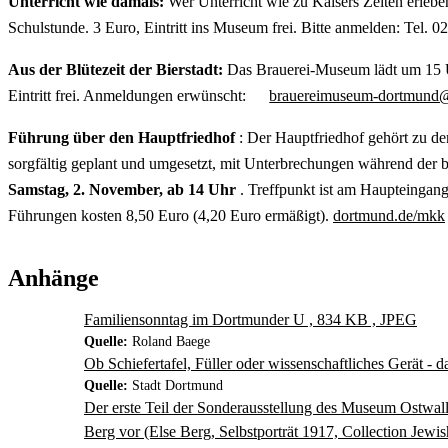
Unterricht wie damals:
Wer Unterricht wie zu Kaisers Zeiten erleb
Schulstunde. 3 Euro, Eintritt ins Museum frei. Bitte anmelden: Tel.
Aus der Blütezeit der Bierstadt:
Das Brauerei-Museum lädt um 15 Uh
Eintritt frei. Anmeldungen erwünscht:
brauereimuseum-dortmund@
Führung über den Hauptfriedhof
: Der Hauptfriedhof gehört zu d
sorgfältig geplant und umgesetzt, mit Unterbrechungen während der 
Samstag, 2. November, ab 14 Uhr
. Treffpunkt ist am Haupteingan
Führungen kosten 8,50 Euro (4,20 Euro ermäßigt).
dortmund.de/mkk
Anhänge
Familiensonntag im Dortmunder U , 834 KB , JPEG
Quelle:
Roland Baege
Ob Schiefertafel, Füller oder wissenschaftliches Gerät
Quelle:
Stadt Dortmund
Der erste Teil der Sonderausstellung des Museum Ostwall
Berg vor (Else Berg, Selbstporträt 1917, Collection Je