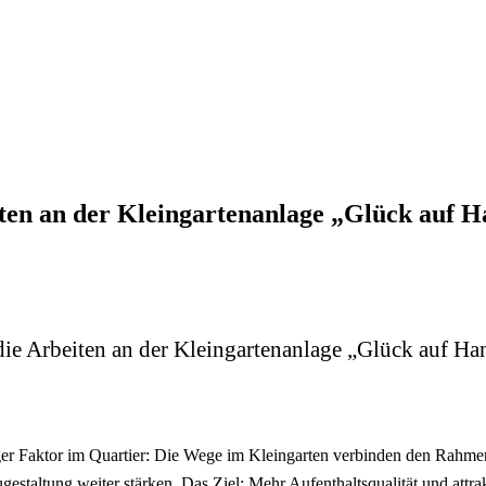
en an der Kleingartenanlage „Glück auf Ha
 Arbeiten an der Kleingartenanlage „Glück auf Hans
iger Faktor im Quartier: Die Wege im Kleingarten verbinden den Rah
ugestaltung weiter stärken. Das Ziel: Mehr Aufenthaltsqualität und att