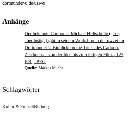
dortmunder-u.de/uzwei
Anhänge
Der bekannte Cartoonist Michael Holtschulte („Tot,
aber lustig“) gibt in seinem Workshop in der uwzei im
Dortmunder U Einblicke in die Tricks des Cartoon-
Zeichnens – von der Idee bis zum fertigen Film. , 123
KB , JPEG
Quelle:
Markus Mucha
Schlagwörter
Kultur & Freizeit
Bildung