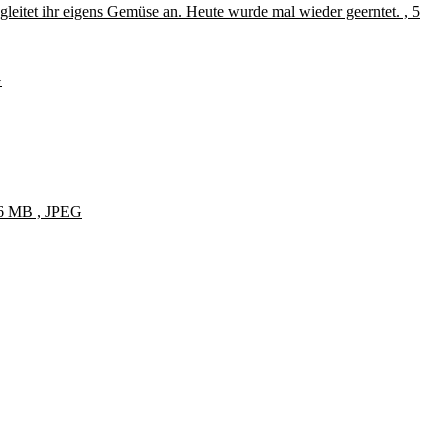
leitet ihr eigens Gemüse an. Heute wurde mal wieder geerntet. , 5
G
, 6 MB , JPEG