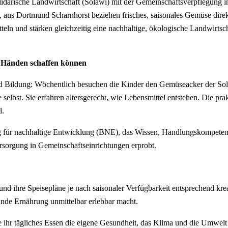
 Solidarische Landwirtschaft (Solawi) mit der Gemeinschaftsverpflegun
4, aus Dortmund Scharnhorst beziehen frisches, saisonales Gemüse d
teln und stärken gleichzeitig eine nachhaltige, ökologische Landwirts
n Händen schaffen können
 Bildung: Wöchentlich besuchen die Kinder den Gemüseacker der Sola
elbst. Sie erfahren altersgerecht, wie Lebensmittel entstehen. Die pra
l.
g für nachhaltige Entwicklung (BNE), das Wissen, Handlungskompeten
rsorgung in Gemeinschaftseinrichtungen erprobt.
nd ihre Speisepläne je nach saisonaler Verfügbarkeit entsprechend kreat
nde Ernährung unmittelbar erlebbar macht.
 ihr tägliches Essen die eigene Gesundheit, das Klima und die Umwelt