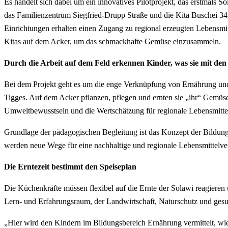
Es handelt sich dabei um ein innovatives Pilotprojekt, das erstmals
das Familienzentrum Siegfried-Drupp Straße und die Kita Buschei 3
Einrichtungen erhalten einen Zugang zu regional erzeugten Lebensmit
Kitas auf dem Acker, um das schmackhafte Gemüse einzusammeln.
Durch die Arbeit auf dem Feld erkennen Kinder, was sie mit de
Bei dem Projekt geht es um die enge Verknüpfung von Ernährung und
Tigges. Auf dem Acker pflanzen, pflegen und ernten sie „ihr“ Gemüse s
Umweltbewusstsein und die Wertschätzung für regionale Lebensmitte
Grundlage der pädagogischen Begleitung ist das Konzept der Bildun
werden neue Wege für eine nachhaltige und regionale Lebensmittelve
Die Erntezeit bestimmt den Speiseplan
Die Küchenkräfte müssen flexibel auf die Ernte der Solawi reagieren u
Lern- und Erfahrungsraum, der Landwirtschaft, Naturschutz und gesu
„Hier wird den Kindern im Bildungsbereich Ernährung vermittelt, wie