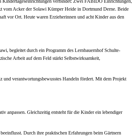
g in Kindertageseinrichtungen verbindet: Zwei FABIDO Einrichtungen,
irekt vom Acker der Solawi Kümper Heide in Dortmund Derne. Beide
chaft vor Ort. Heute waren Erzieherinnen und acht Kinder aus den
wi, begleitet durch ein Programm des Lernbauernhof Schulte-
ktische Arbeit auf dem Feld stärkt Selbstwirksamkeit,
z und verantwortungsbewusstes Handeln fördert. Mit dem Projekt
iv anpassen. Gleichzeitig entsteht für die Kinder ein lebendiger
 beeinflusst. Durch ihre praktischen Erfahrungen beim Gärtnern