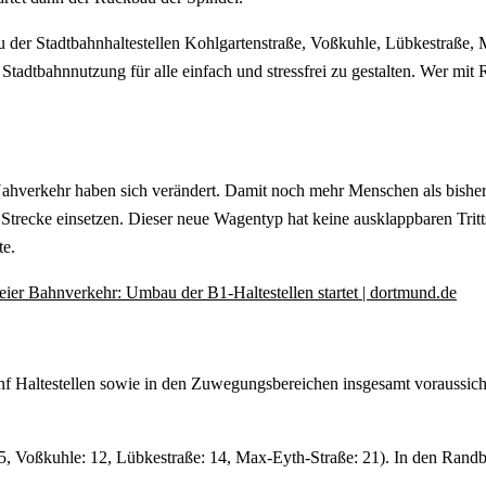
au der Stadtbahnhaltestellen Kohlgartenstraße, Voßkuhle, Lübkestraße
Stadtbahnnutzung für alle einfach und stressfrei zu gestalten. Wer mit R
n Nahverkehr haben sich verändert. Damit noch mehr Menschen als bis
ecke einsetzen. Dieser neue Wagentyp hat keine ausklappbaren Tritt
te.
reier Bahnverkehr: Umbau der B1-Haltestellen startet | dortmund.de
 Haltestellen sowie in den Zuwegungsbereichen insgesamt voraussicht
 5, Voßkuhle: 12, Lübkestraße: 14, Max-Eyth-Straße: 21). In den Rand