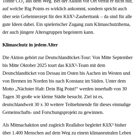
Tonne CO₂ aus dem Weg. Bei der Aktion vor Ort verrät er nicht nur,
auf welche Big Points es wirklich ankommt, sondern spricht auch
über sein Geheimrezept für den KliX³-Zaubertrank – da sind für alle
gute Ideen dabei. Ein spielerischer Zugang zum Klimaschutzthema,
der auch jüngere Altersgruppen begeistern kann.
Klimaschutz in jedem Alter
Die Aktion gehört zur Deutschlandticket-Tour: Von Mitte September
bis Mitte Oktober 2025 tourt das KliX³-Team mit dem
Deutschlandticket von Dessau im Osten bis Aachen im Westen und
von Bremen im Norden bis nach Konstanz im Süden. Unter dem
Motto „Nächster Halt: Dein Big Point!“ werden innerhalb von 30
Tagen 30 große wie kleine Städte besucht. Ziel ist es,
deutschlandweit 30 x 30 weitere Teilnehmende für dieses einmalige
Gemeinschafts- und Forschungsprojekt zu gewinnen.
Als Mitmachaktion und zugleich Reallabor begleitet KliX³ bisher
über 1.400 Menschen auf dem Weg zu einem klimaneutralen Leben