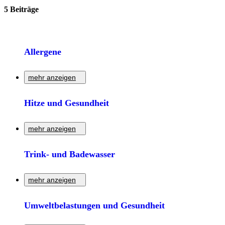
5 Beiträge
Allergene
mehr anzeigen
Informationen zu Allergenen in Dortmund
Hitze und Gesundheit
Zur Detailseite
mehr anzeigen
Informationen zu Klima und klimatischen
Trink- und Badewasser
Gesundheitsbelastungen sowie zu Hitze und ihre
gesundheitlichen Folgen.
mehr anzeigen
Zur Detailseite
Informationen zum Thema Wasser in Dortmund
Umweltbelastungen und Gesundheit
Zur Detailseite