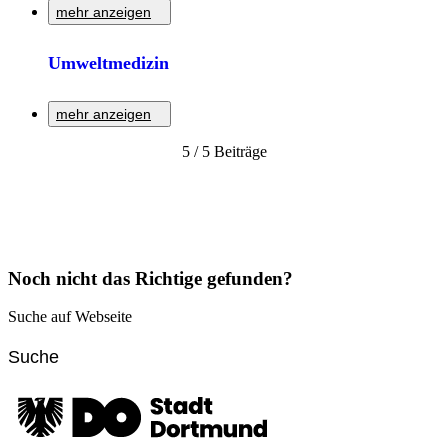
mehr anzeigen
Informationen zu, unter anderen toxikologischen,
Umweltmedizin
Schadstoffen in Dortmund.
mehr anzeigen
Zur Detailseite
5 / 5 Beiträge
Das Dortmunder Gesundheitsamt informiert über die
verschiedenen Aufgaben der Umweltmedizin.
Zur Detailseite
Noch nicht das Richtige gefunden?
Suche auf Webseite