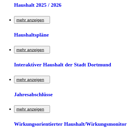
Informationen zum Haushalt der Stadt Dortmund.
Haushalt 2025 / 2026
Zur Detailseite
mehr anzeigen
Informationen zum Doppelhaushalt 2025 / 2026 der Stadt
Haushaltspläne
Dortmund.
mehr anzeigen
Zur Detailseite
Informationen zum Haushaltsplan der Stadt Dortmund.
Interaktiver Haushalt der Stadt Dortmund
Zur Detailseite
mehr anzeigen
Informationen zur Möglichkeit, den Haushaltsplan der Stadt
Jahresabschlüsse
Dortmund, der bislang als PDF-Version veröffentlicht wurde,
in interaktiver Form abzurufen.
mehr anzeigen
Zur Detailseite
Informationen zu den Jahresabschlüssen im Rahmen des
Wirkungsorientierter Haushalt/Wirkungsmonitor
Haushalts der Stadt Dortmund.