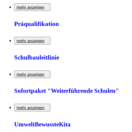
mehr anzeigen
Dortmunds Leitfaden für klimaneutrales Bauen als Hilfestellu
Präqualifikation
Zur Detailseite
mehr anzeigen
Qualifikation für freiberufliche Leistungen an Architekten u
Schulbauleitlinie
Zur Detailseite
mehr anzeigen
Attraktive Schulen für Dortmund: Die Schulbauleitlinie berüc
Sofortpaket "Weiterführende Schulen"
Zur Detailseite
mehr anzeigen
Mit dem Sofortpaket „Weiterführende Schulen“ und neuen Baupr
UmweltBewussteKita