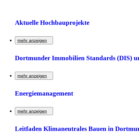
Aktuelle Hochbauprojekte
mehr anzeigen
Erfahren Sie mehr über laufende Hochbauprojekte der Städtisch
Dortmunder Immobilien Standards (DIS) un
Zur Detailseite
mehr anzeigen
Dortmunder Immobilien Standards (DIS): Qualitätsstandards fü
Energiemanagement
Zur Detailseite
mehr anzeigen
Informationen zum Energiemanagement bei der Städtische Imm
Leitfaden Klimaneutrales Bauen in Dortmu
Zur Detailseite