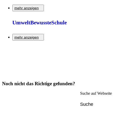
Zur Detailseite
mehr anzeigen
Förderung von Umweltbewusstsein in Kindertageseinrichtunge
UmweltBewussteSchule
Zur Detailseite
mehr anzeigen
Der Wettbewerb "UmweltBewussteSchule" fördert nachhaltiges
Zur Detailseite
Noch nicht das Richtige gefunden?
Suche auf Webseite