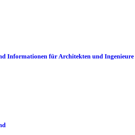
en Immobilienwirtschaft, geordnet nach Stadtbezirken, online.
d Informationen für Architekten und Ingenieure
r Bauvorhaben in Dortmund. Informationen für externe Partner und Arc
obilienwirtschaft in Dortmund
nd