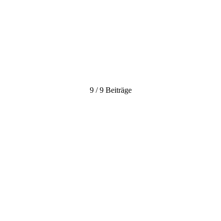
n: "UmweltBewussteKita" - ein Wettbewerb zur Energieeinsparung % 
9 / 9 Beiträge
 Energiesparen und Umweltbewusstsein bei Schülern und Lehrern.