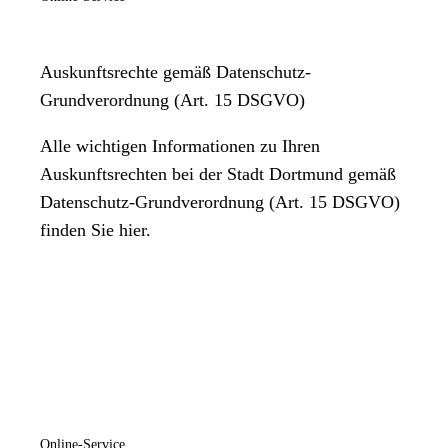
Freitag
08:00 Uhr
bis
12:00 Uhr
Samstag
Auskunftsrechte gemäß Datenschutz-
Geschlossen
Grundverordnung (Art. 15 DSGVO)
Sonntag
Alle wichtigen Informationen zu Ihren
Geschlossen
Auskunftsrechten bei der Stadt Dortmund gemäß
Datenschutz-Grundverordnung (Art. 15 DSGVO)
finden Sie hier.
Online-Service