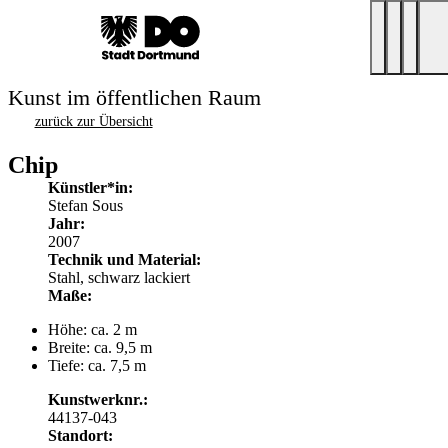
Kunst im öffentlichen Raum
zurück zur Übersicht
Chip
Künstler*in:
Stefan Sous
Jahr:
2007
Technik und Material:
Stahl, schwarz lackiert
Maße:
Höhe: ca. 2 m
Breite: ca. 9,5 m
Tiefe: ca. 7,5 m
Kunstwerknr.:
44137-043
Standort: