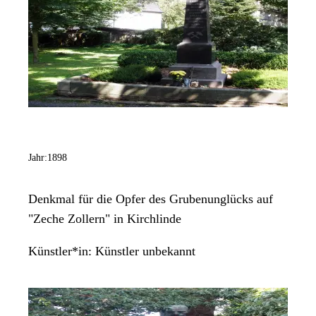
Düsseldorf. KP
http://www.bildhauersymposion.de/10sous.html [Abruf:
24.02.2014];
http://www.bbr.bund.de/BBR/DE/Bauprojekte/Berlin/Kultur/FED/Arc
[Abruf: 24.02.2014];
Jahr:
1898
Denkmal für die Opfer des Grubenunglücks auf
"Zeche Zollern" in Kirchlinde
Künstler*in:
Künstler unbekannt