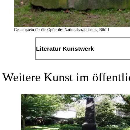
Gedenkstein für die Opfer des Nationalsozialismus, Bild 1
Literatur Kunstwerk
Öffentliche Denkmäler und Kunstobjekte in Dortmun
S. 99.; Markus Günnewig: "Gemordet Karfreitag 19
Weitere Kunst im öffent
die Grafschaft von der Mark e.V. und Stadtarchiv 