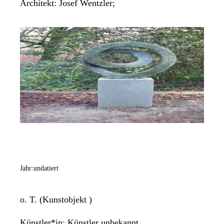
Architekt: Josef Wentzler;
Jahr:
undatiert
o. T. (Kunstobjekt )
Künstler*in:
Künstler unbekannt