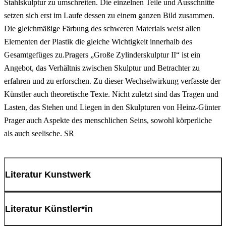
Stahlskulptur zu umschreiten. Die einzelnen Teile und Ausschnitte
setzen sich erst im Laufe dessen zu einem ganzen Bild zusammen.
Die gleichmäßige Färbung des schweren Materials weist allen
Elementen der Plastik die gleiche Wichtigkeit innerhalb des
Gesamtgefüges zu.Pragers „Große Zylinderskulptur II“ ist ein
Angebot, das Verhältnis zwischen Skulptur und Betrachter zu
erfahren und zu erforschen. Zu dieser Wechselwirkung verfasste der
Künstler auch theoretische Texte. Nicht zuletzt sind das Tragen und
Lasten, das Stehen und Liegen in den Skulpturen von Heinz-Günter
Prager auch Aspekte des menschlichen Seins, sowohl körperliche
als auch seelische. SR
Literatur Kunstwerk
Manfred Schneckenburger (Hg.): Prager. Skulpturen, Ostfildern
1983, S. 57-59; Arbeitskreis „Kunst in Deutschland“ (Hg.):
Literatur Künstler*in
Deutsche Kunst der Gegenwart in öffentlichen Sammlungen,
Jahrbuch der Neuerwerbungen 1981, Berlin 1983, S. 227; Kunst