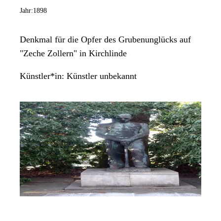
Künstlerbundes. Prager, der neben den Grafiken auch für seine
Jahr:
1898
zahlreichen Plastiken im öffentlichen Außenraum bekannt ist, lebt
und arbeitet in Köln, Braunschweig sowie in Plomeur, Bretagne.
SR, IF
Denkmal für die Opfer des Grubenunglücks auf
"Zeche Zollern" in Kirchlinde
Künstler*in:
Künstler unbekannt