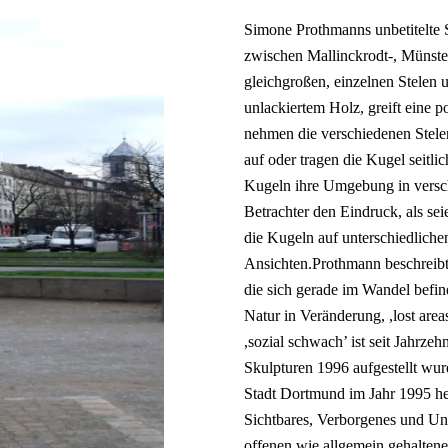
Simone Prothmanns unbetitelte 
zwischen Mallinckrodt-, Münster
gleichgroßen, einzelnen Stelen u
unlackiertem Holz, greift eine p
nehmen die verschiedenen Stel
auf oder tragen die Kugel seitlic
Kugeln ihre Umgebung in versch
Betrachter den Eindruck, als s
die Kugeln auf unterschiedliche
Ansichten.Prothmann beschreibt 
die sich gerade im Wandel befi
Natur in Veränderung, ,lost area
,sozial schwach’ ist seit Jahrz
Skulpturen 1996 aufgestellt wur
Stadt Dortmund im Jahr 1995 he
Sichtbares, Verborgenes und Un
offenen wie allgemein gehaltene