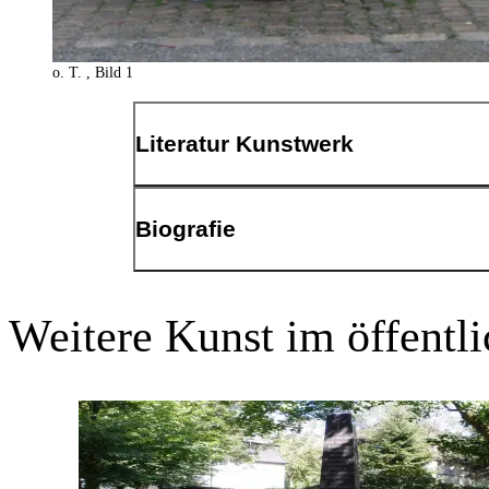
o. T. , Bild 1
Literatur Kunstwerk
Zitat Kurztext:vgl. Prothmann, in: http://www.kru
Biografie
Die 1971 in Dortmund geborene Künstlerin Simone 
Wettbewerben teil, wie etwa an dem zur Platzgesta
Weitere Kunst im öffent
Ruhr-Region realisiert Simone Prothmann seit 2004
Künstlerduo 2014 den 1. Platz der 10. Kunstdaagse
Holz. FW