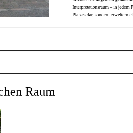
Interpretationsraum – in jedem F
Platzes dar, sondern erweitern 
eger-prothmann.de/index.php? article_id=3&clang=0
Prothmann erhielt ihren Diplomabschluss 1998 an der FH Dortmund. W
ltung bei der Mallinckrodt-Straße in Dortmund. Neben der Beteiligung
lichen Raum
 gemeinsam mit ihrem Partner Siegfried Krüger Projekte im öffentliche
 in Bergen aan Zee (NL). Prothmann entwickelt ihre Konzepte in ihrem