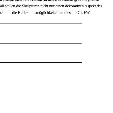
all stellen die Skulpturen nicht nur einen dekorativen Aspekt des
ebenfalls die Reflektionsmöglichkeiten an diesem Ort. FW
ährend ihres Studiums nahm sie bereits an
 an Ausstellungen und Wettbewerben in der Rhein-
n Raum. Mit ihren ,,Lichtspuren’’ gewann das
 Atelier in Lünen und bevorzugt dabei Licht und