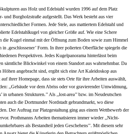
Skulpturen aus Holz und Edelstahl wurden 1996 auf dem Platz
- und Burgholzstraße aufgestellt. Das Werk besteht aus vier
nterschiedlicher Formen. Jede Stele, aus mattiertem Edelstahl und
olierte Edelstahlkugel von gleicher Größe auf. Wie eine Schere
en die Kugel einmal mit der Öffnung zum Boden sowie zum Himmel
h in ,geschlossener’ Form. In ihrer polierten Oberfläche spiegeln die
iedenen Perspektiven. Jedes Kugelpanorama hinterlässt beim
eien sämtliche Blickwinkel von einem Standort aus wahrnehmbar. Da
n Höhen angebracht sind, ergibt sich eine Art Kaleidoskop aus
auf ihrer Homepage, dass sie stets Orte für ihre Arbeiten auswählt,
nden: ,,Gebäude vor dem Abriss oder vor gravierender Umwidmung,
s’ in urbanen Strukturen.’’ Als ,,lost-area’’ bzw. im Neudeutschen
ehnten auch die Dortmunder Nordstadt gebrandmarkt, wo diese
den. Der Auftrag zur Platzgestaltung ging aus einem Wettbewerb der
rvor. Prothmanns Arbeiten thematisieren immer wieder ,,Nicht-
umkehrbares als Bestandteil jeden Geschehens’’. Mit diesem sehr
n Ansatz bietet die Künstlerin den Betrachtern größtmöglichen