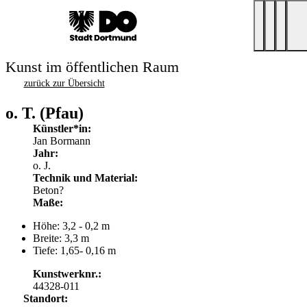
Kunst im öffentlichen Raum
zurück zur Übersicht
o. T. (Pfau)
Künstler*in:
Jan Bormann
Jahr:
o. J.
Technik und Material:
Beton?
Maße:
Höhe: 3,2 - 0,2 m
Breite: 3,3 m
Tiefe: 1,65- 0,16 m
Kunstwerknr.:
44328-011
Standort: