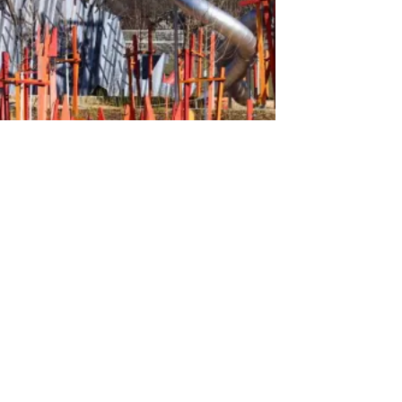
ir ein Tier den Weg zur Holz- und Tonbaustelle.
 viele Farben.
n einem Baum.
n anderes Haus.
 kommst Du am AGARD-Naturschutzhaus vorbei.