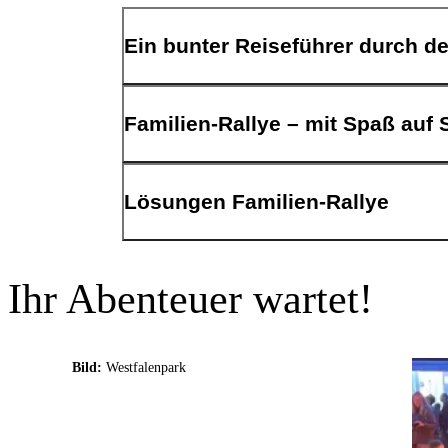
Ein bunter Reiseführer durch d
Familien-Rallye – mit Spaß auf
Lösungen Familien-Rallye
Alle Fragen beantwortet und Aufgaben
Ihr Abenteuer wartet!
Frage 1: Schau Dir das bunte Bild (Logo) vom m
Bild:
Westfalenpark
Was ist darauf zu sehen?
Antwort: Eine bunte Weltkugel mit einem lache
Frage 2: Direkt gegenüber vom mondo mio! Kinder