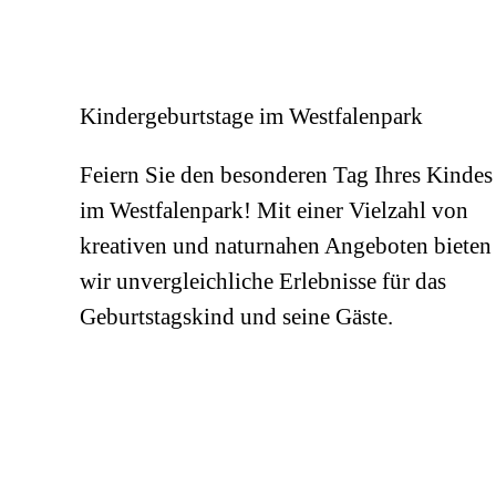
im Winter wärme ich Dich, weil du mich verbrenne
Was bin ich?
Antwort: Ein Baum
Kindergeburtstage im Westfalenpark
Frage 21: Zum Schluss Deiner Weltenreise durch d
Denke Dir ein kleines Gedicht aus! Die Wörter Bl
Feiern Sie den besonderen Tag Ihres Kindes
Antwort: Hier darfst Du kreativ werden! Viel S
im Westfalenpark! Mit einer Vielzahl von
kreativen und naturnahen Angeboten bieten
wir unvergleichliche Erlebnisse für das
Geburtstagskind und seine Gäste.