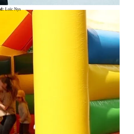
ld:
Loïc Nys