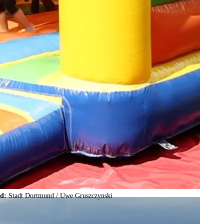
ld:
Stadt Dortmund /
Uwe Gruszczynski