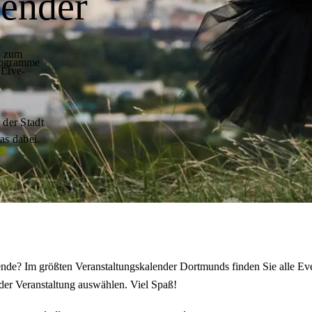
lender
t zum
programme
 Live-
 der Stadt
as dabei.
de? Im größten Veranstaltungskalender Dortmunds finden Sie alle Eve
der Veranstaltung auswählen. Viel Spaß!