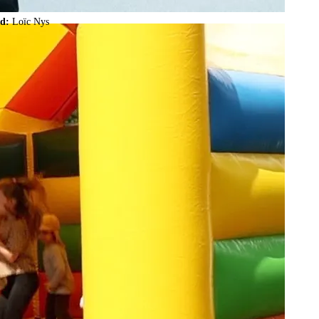
ld:
Loïc Nys