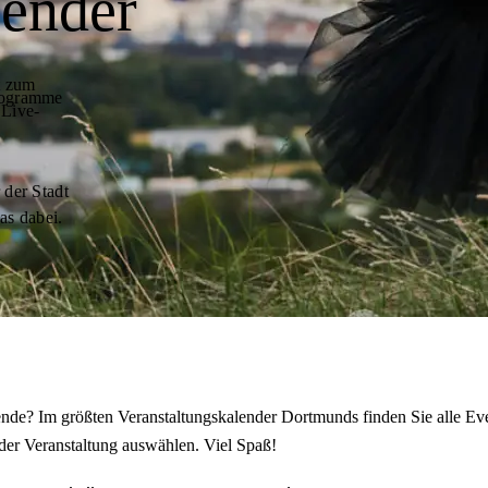
lender
t zum
programme
 Live-
 der Stadt
as dabei.
de? Im größten Veranstaltungskalender Dortmunds finden Sie alle Eve
der Veranstaltung auswählen. Viel Spaß!