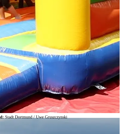
ld:
Stadt Dortmund /
Uwe Gruszczynski