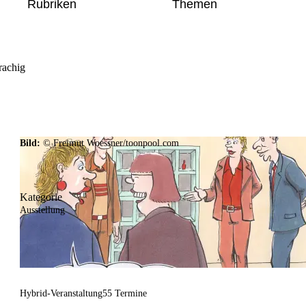
Rubriken
Themen
rachig
Bild:
© Freimut Woessner/toonpool.com
Kategorie
Ausstellung
Hybrid-Veranstaltung
55 Termine