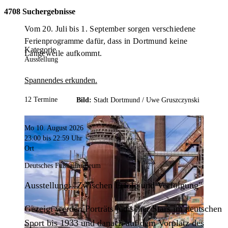
4708 Suchergebnisse
Vom 20. Juli bis 1. September sorgen verschiedene
Ferienprogramme dafür, dass in Dortmund keine
Kategorie
Langeweile aufkommt.
Ausstellung
Spannendes erkunden.
12 Termine
Bild:
Stadt Dortmund /
Uwe Gruszczynski
Mo 10. August 2026
23:00
bis 22:59 Uhr
Ort
Deutsches Fußballmuseum
Ausstellung: "Zwischen Erfolg und Verfolgung"
Gezeigt werden Porträts jüdischer Stars im deutschen
Sport bis 1933 und danach auf dem Vorplatz des