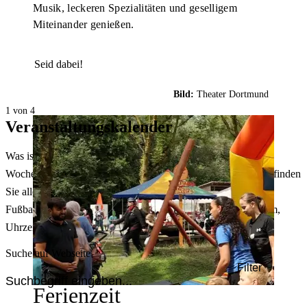
Musik, leckeren Spezialitäten und geselligem
Miteinander genießen.
Seid dabei!
Bild:
Theater Dortmund
1 von 4
Veranstaltungskalender
Was ist heute in Dortmund los? Welche Konzerte gibt es am
Wochenende? Im größten Veranstaltungskalender Dortmunds finden
Sie alle Events – von der Stadt- oder Museumsführung übers
Fußballspiel bis zum Flohmarkt. Sie können dabei nach Datum,
Uhrzeit, Ort oder Art der Veranstaltung auswählen. Viel Spaß!
Suche auf Webseite
Filter
Ferienzeit