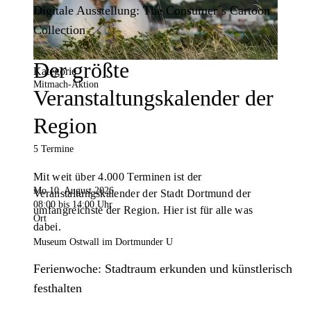
Digitale Ausstellung: The Consumer´s Cartoon
Collection
Der größte
Kategorie
Mitmach-Aktion
Veranstaltungskalender der
Region
5 Termine
Mit weit über 4.000 Terminen ist der
Mo 10. August 2026
Veranstaltungskalender der Stadt Dortmund der
08:00
bis 14:00 Uhr
umfangreichste der Region. Hier ist für alle was
Ort
dabei.
Museum Ostwall im Dortmunder U
Ferienwoche: Stadtraum erkunden und künstlerisch
festhalten