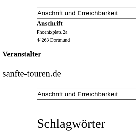
Anschrift und Erreichbarkeit
Anschrift
Phoenixplatz
2a
44263
Dortmund
Veranstalter
sanfte-touren.de
Anschrift und Erreichbarkeit
Kontakt
Telefonnummer
+49 177 4844958
Schlagwörter
E-Mail-Adresse
anfrage@sanfte-touren.de
www.sanfte-touren.de