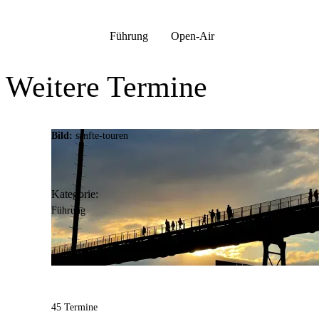
Anschrift
Alter Mühlenweg
63-65
Führung
Open-Air
44139
Dortmund
Weitere Termine
Bild:
sanfte-touren
Kategorie:
Führung
45 Termine