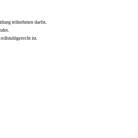
idung teilnehmen darfst.
ndet.
ollstuhlgerecht ist.