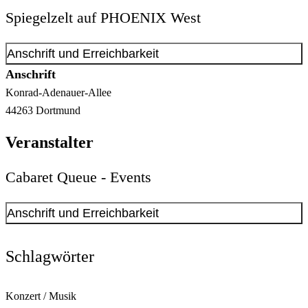
Spiegelzelt auf PHOENIX West
Anschrift und Erreichbarkeit
Anschrift
Konrad-Adenauer-Allee
44263
Dortmund
Veranstalter
Cabaret Queue - Events
Anschrift und Erreichbarkeit
Kontakt anzeigen
Anschrift
Schlagwörter
Fred-Ape-Weg
74
44263
Dortmund
Konzert / Musik