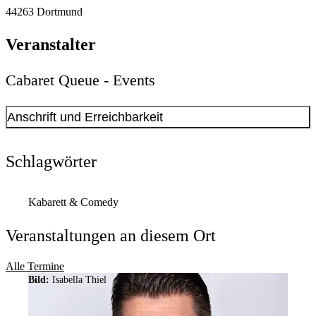
44263
Dortmund
Veranstalter
Cabaret Queue - Events
Anschrift und Erreichbarkeit
Kontakt anzeigen
Anschrift
Schlagwörter
Fred-Ape-Weg
74
44263
Dortmund
Kabarett & Comedy
Veranstaltungen an diesem Ort
Alle Termine
Bild:
Isabella Thiel