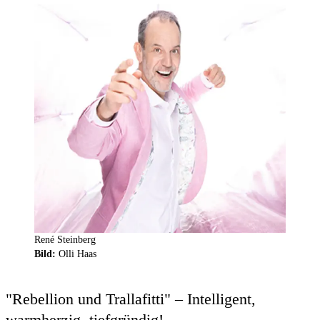
René Steinberg
Bild:
Olli Haas
"Rebellion und Trallafitti" – Intelligent,
warmherzig, tiefgründig!