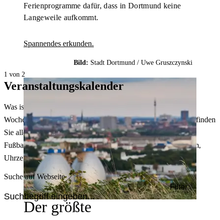
Ferienprogramme dafür, dass in Dortmund keine
Langeweile aufkommt.
Spannendes erkunden.
Bild:
Stadt Dortmund /
Uwe Gruszczynski
1 von 2
Veranstaltungskalender
Was ist heute in Dortmund los? Welche Konzerte gibt es am
Wochenende? Im größten Veranstaltungskalender Dortmunds finden
Sie alle Events – von der Stadt- oder Museumsführung übers
Fußballspiel bis zum Flohmarkt. Sie können dabei nach Datum,
Uhrzeit, Ort oder Art der Veranstaltung auswählen. Viel Spaß!
Suche auf Webseite
Filter
Der größte