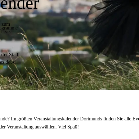
lender
t zum
programme
 Live-
 der Stadt
as dabei.
de? Im größten Veranstaltungskalender Dortmunds finden Sie alle Eve
der Veranstaltung auswählen. Viel Spaß!