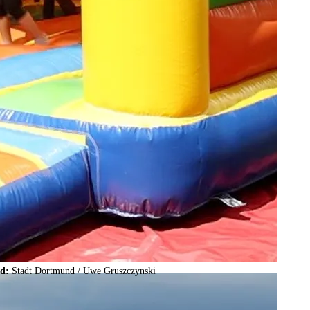
ld:
Stadt Dortmund /
Uwe Gruszczynski