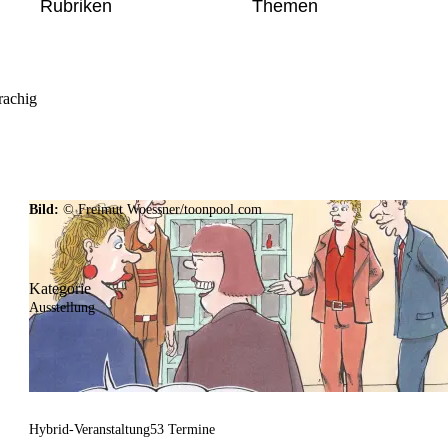
Rubriken
Themen
rachig
Bild:
© Freimut Woessner/toonpool.com
Kategorie
Ausstellung
Hybrid-Veranstaltung
53 Termine