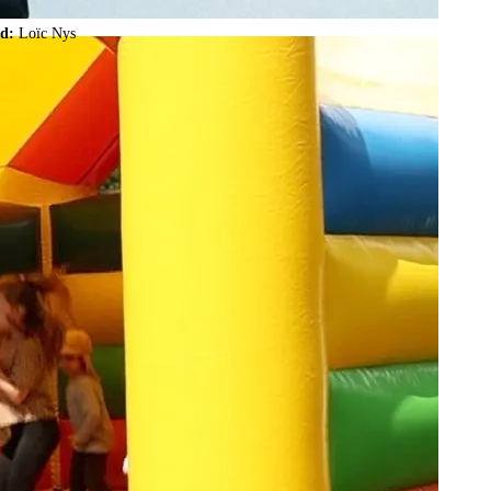
ld:
Loïc Nys