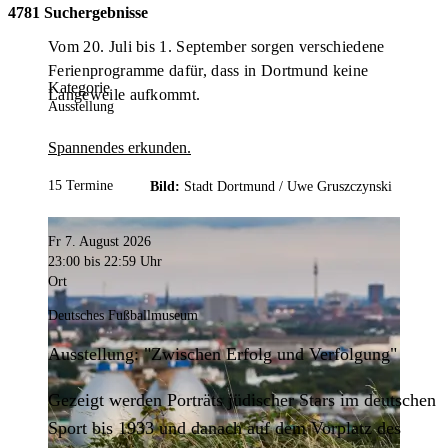
4781 Suchergebnisse
Vom 20. Juli bis 1. September sorgen verschiedene
Ferienprogramme dafür, dass in Dortmund keine
Kategorie
Langeweile aufkommt.
Ausstellung
Spannendes erkunden.
15 Termine
Bild:
Stadt Dortmund /
Uwe Gruszczynski
Fr 7. August 2026
23:00
bis 22:59 Uhr
Ort
Deutsches Fußballmuseum
Ausstellung: "Zwischen Erfolg und Verfolgung"
Gezeigt werden Porträts jüdischer Stars im deutschen
Sport bis 1933 und danach auf dem Vorplatz des