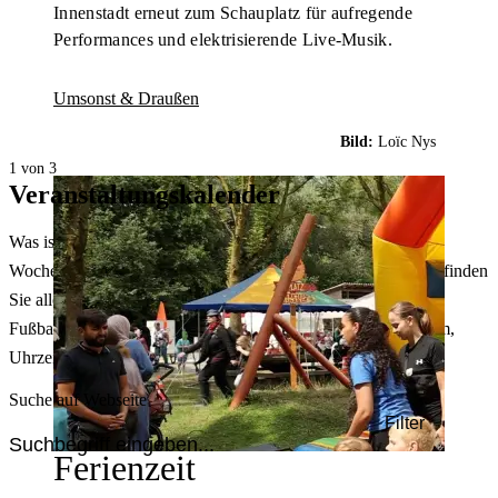
Innenstadt erneut zum Schauplatz für aufregende
Performances und elektrisierende Live-Musik.
Umsonst & Draußen
Bild:
Loïc Nys
1 von 3
Veranstaltungskalender
Was ist heute in Dortmund los? Welche Konzerte gibt es am
Wochenende? Im größten Veranstaltungskalender Dortmunds finden
Sie alle Events – von der Stadt- oder Museumsführung übers
Fußballspiel bis zum Flohmarkt. Sie können dabei nach Datum,
Uhrzeit, Ort oder Art der Veranstaltung auswählen. Viel Spaß!
Suche auf Webseite
Filter
Ferienzeit