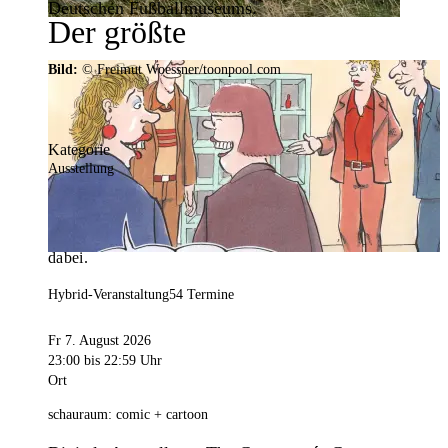
Deutschen Fußballmuseums.
Der größte
Veranstaltungskalender der
Bild:
© Freimut Woessner/toonpool.com
Region
Kategorie
Ausstellung
Mit weit über 4.000 Terminen ist der
Veranstaltungskalender der Stadt Dortmund der
umfangreichste der Region. Hier ist für alle was
dabei.
Hybrid-Veranstaltung
54 Termine
Fr 7. August 2026
23:00
bis 22:59 Uhr
Ort
schauraum: comic + cartoon