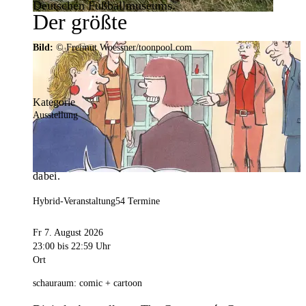
Deutschen Fußballmuseums.
Der größte
Veranstaltungskalender der
Bild:
© Freimut Woessner/toonpool.com
Region
Kategorie
Ausstellung
Mit weit über 4.000 Terminen ist der
Veranstaltungskalender der Stadt Dortmund der
umfangreichste der Region. Hier ist für alle was
dabei.
Hybrid-Veranstaltung
54 Termine
Fr 7. August 2026
23:00
bis 22:59 Uhr
Ort
schauraum: comic + cartoon