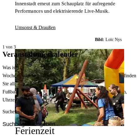
Innenstadt erneut zum Schauplatz für aufregende
Performances und elektrisierende Live-Musik.
Umsonst & Draußen
Bild:
Loïc Nys
1 von 3
Veranstaltungskalender
Was ist heute in Dortmund los? Welche Konzerte gibt es am
Wochenende? Im größten Veranstaltungskalender Dortmunds finden
Sie alle Events – von der Stadt- oder Museumsführung übers
Fußballspiel bis zum Flohmarkt. Sie können dabei nach Datum,
Uhrzeit, Ort oder Art der Veranstaltung auswählen. Viel Spaß!
Suche auf Webseite
Filter
Ferienzeit