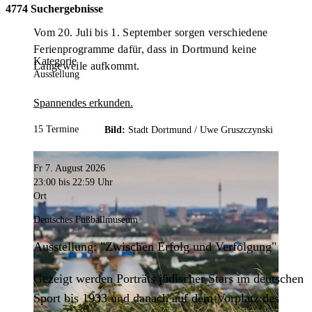
4774 Suchergebnisse
Vom 20. Juli bis 1. September sorgen verschiedene
Ferienprogramme dafür, dass in Dortmund keine
Kategorie
Langeweile aufkommt.
Ausstellung
Spannendes erkunden.
15 Termine
Bild:
Stadt Dortmund /
Uwe Gruszczynski
Fr 7. August 2026
23:00
bis 22:59 Uhr
Ort
Deutsches Fußballmuseum
Ausstellung: "Zwischen Erfolg und Verfolgung"
Gezeigt werden Porträts jüdischer Stars im deutschen
Sport bis 1933 und danach auf dem Vorplatz des