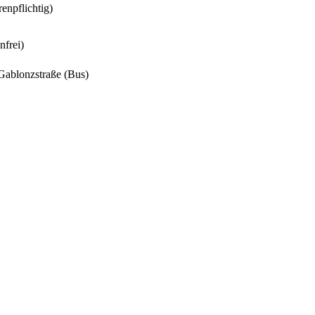
enpflichtig)
frei)
Gablonzstraße (Bus)