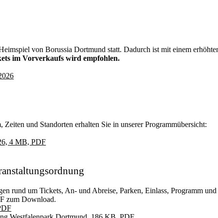
in Heimspiel von Borussia Dortmund statt. Dadurch ist mit einem erhö
kets im Vorverkaufs wird empfohlen.
 2026
 Zeiten und Standorten erhalten Sie in unserer Programmübersicht:
026, 4 MB, PDF
ranstaltungsordnung
gen rund um Tickets, An- und Abreise, Parken, Einlass, Programm und
PDF zum Download.
 PDF
nung Westfalenpark Dortmund, 186 KB, PDF