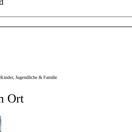
d
Öffnungszeiten
Öffnungszeiten der einzelnen Eingänge
00 - 15:30 Uhr
e
Kinder, Jugendliche & Familie
m Ort