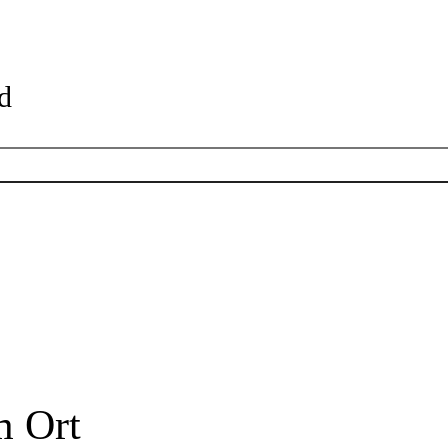
d
Öffnungszeiten
Öffnungszeiten der einzelnen Eingänge
00 - 15:30 Uhr
m Ort