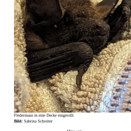
Fledermaus in eine Decke eingerollt
Bild:
Sabrina Schreiter