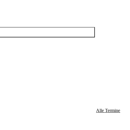
Alle Termine
rt sich die Öffnungszeit des