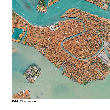
Bild:
© eoVision