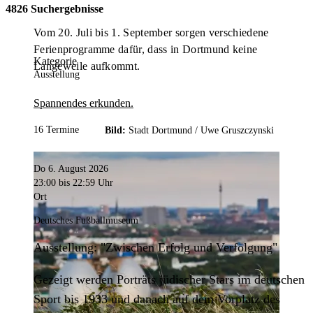
4826 Suchergebnisse
Vom 20. Juli bis 1. September sorgen verschiedene
Ferienprogramme dafür, dass in Dortmund keine
Kategorie
Langeweile aufkommt.
Ausstellung
Spannendes erkunden.
16 Termine
Bild:
Stadt Dortmund /
Uwe Gruszczynski
Do 6. August 2026
23:00
bis 22:59 Uhr
Ort
Deutsches Fußballmuseum
Ausstellung: "Zwischen Erfolg und Verfolgung"
Gezeigt werden Porträts jüdischer Stars im deutschen
Sport bis 1933 und danach auf dem Vorplatz des