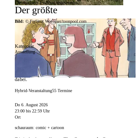
Deutschen Fußballmuseums.
Der größte
Veranstaltungskalender der
Bild:
© Freimut Woessner/toonpool.com
Region
Kategorie
Ausstellung
Mit weit über 4.000 Terminen ist der
Veranstaltungskalender der Stadt Dortmund der
umfangreichste der Region. Hier ist für alle was
dabei.
Hybrid-Veranstaltung
55 Termine
Do 6. August 2026
23:00
bis 22:59 Uhr
Ort
schauraum: comic + cartoon