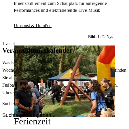
Innenstadt erneut zum Schauplatz für aufregende
Performances und elektrisierende Live-Musik.
Umsonst & Draußen
Bild:
Loïc Nys
1 von 3
Veranstaltungskalender
Was ist heute in Dortmund los? Welche Konzerte gibt es am
Wochenende? Im größten Veranstaltungskalender Dortmunds finden
Sie alle Events – von der Stadt- oder Museumsführung übers
Fußballspiel bis zum Flohmarkt. Sie können dabei nach Datum,
Uhrzeit, Ort oder Art der Veranstaltung auswählen. Viel Spaß!
Suche auf Webseite
Filter
Ferienzeit